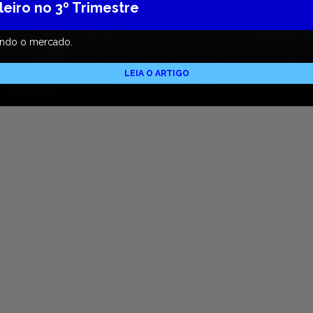
leiro no 3º Trimestre
mando o mercado.
LEIA O ARTIGO