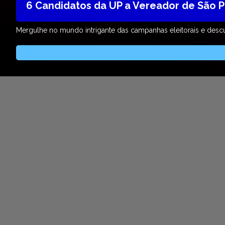
6 Candidatos da UP a Vereador de São 
Mergulhe no mundo intrigante das campanhas eleitorais e descu