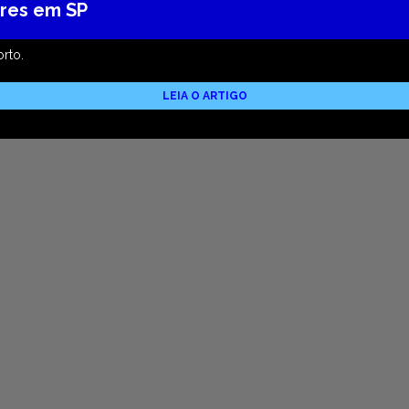
ores em SP
rto.
LEIA O ARTIGO