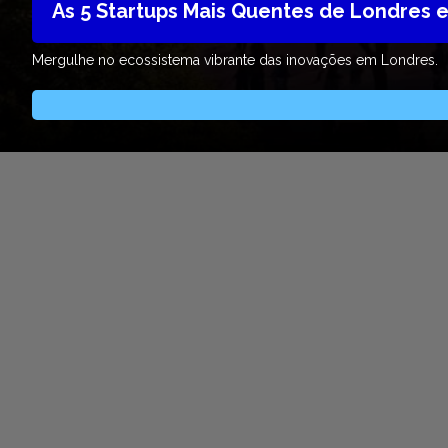
As 5 Startups Mais Quentes de Londres 
Mergulhe no ecossistema vibrante das inovações em Londres.