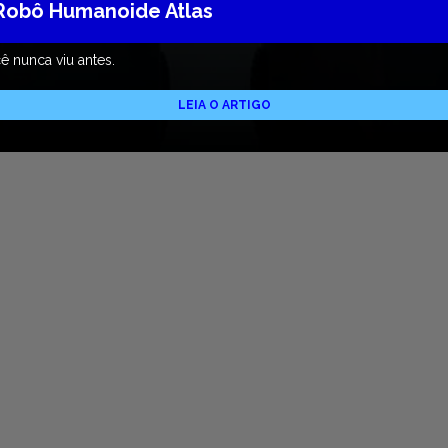
 Robô Humanoide Atlas
 nunca viu antes.
LEIA O ARTIGO