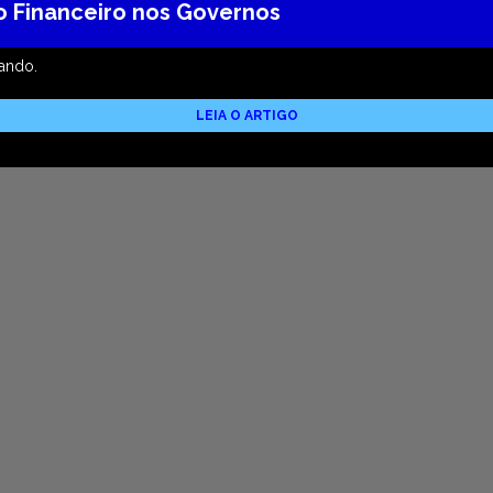
o Financeiro nos Governos
ando.
LEIA O ARTIGO