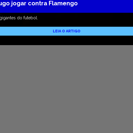
Hugo jogar contra Flamengo
gigantes do futebol.
LEIA O ARTIGO