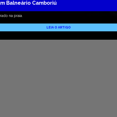
m Balneário Camboriú
ado na praia.
LEIA O ARTIGO