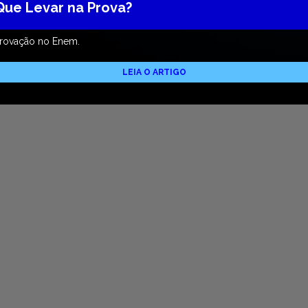
Que Levar na Prova?
provação no Enem.
LEIA O ARTIGO