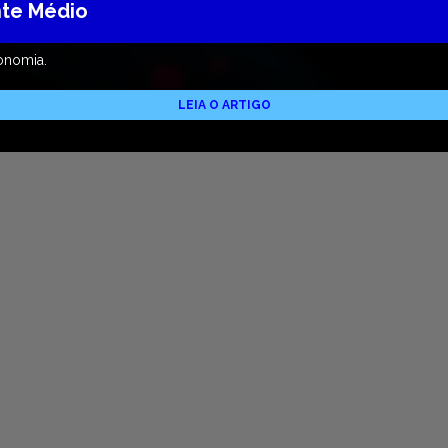
nte Médio
onomia.
LEIA O ARTIGO