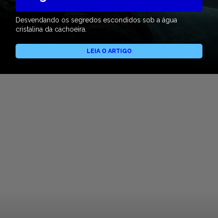
Desvendando os segredos escondidos sob a água
cristalina da cachoeira.
LEIA O ARTIGO