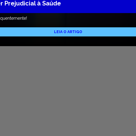
 Prejudicial à Saúde
requentemente!
LEIA O ARTIGO