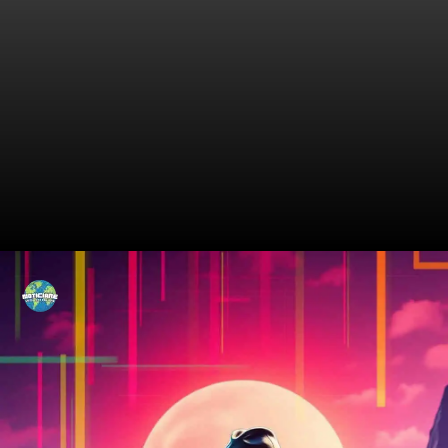
O Crime Que Abalou Xanxerê