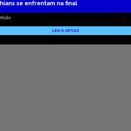
hians se enfrentam na final
etição.
LEIA O ARTIGO