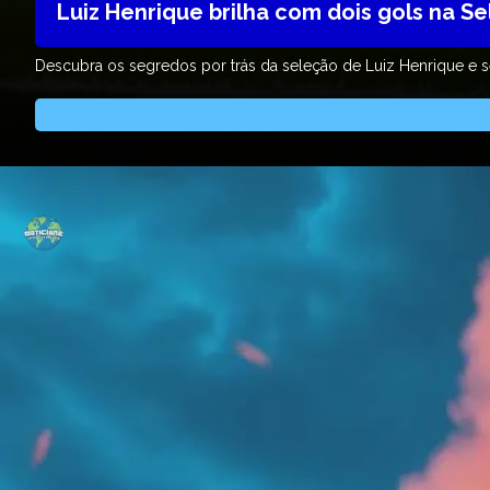
Luiz Henrique brilha com dois gols na Se
Descubra os segredos por trás da seleção de Luiz Henrique e s