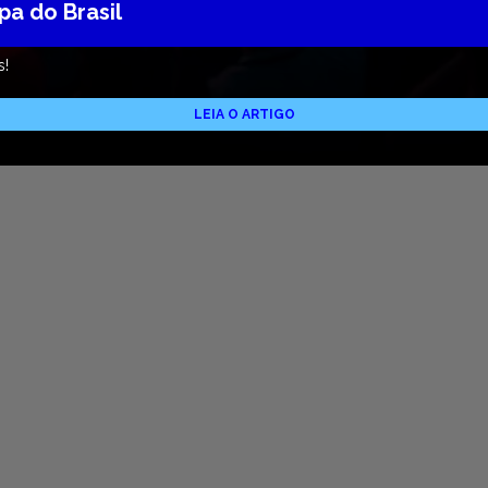
pa do Brasil
s!
LEIA O ARTIGO