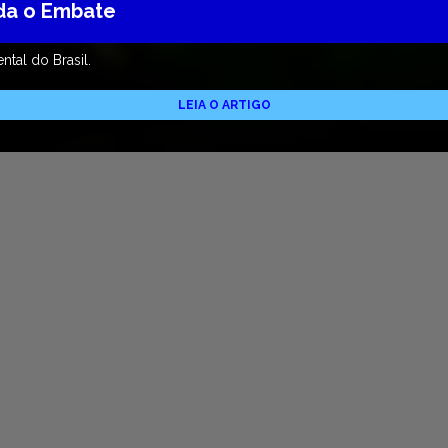
nda o Embate
tal do Brasil.
LEIA O ARTIGO