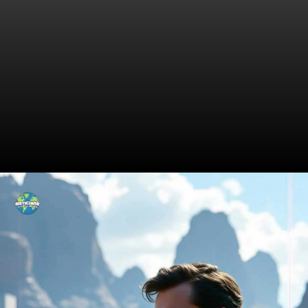
Superman em Ação: O Herói
que Voará Alto