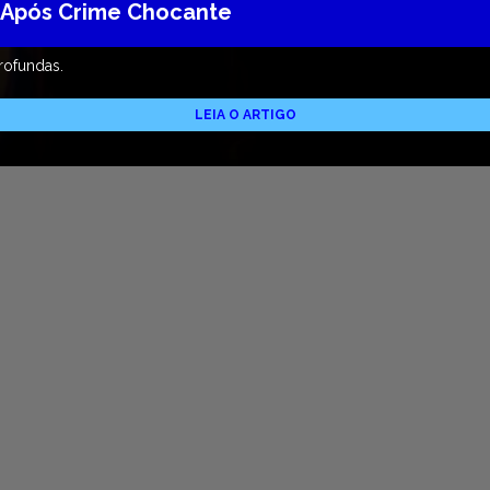
 Após Crime Chocante
rofundas.
LEIA O ARTIGO