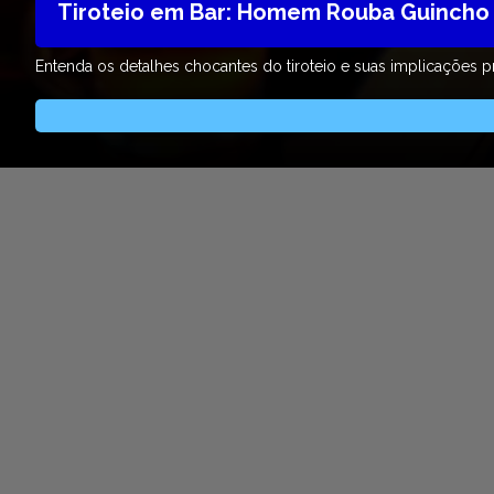
Tiroteio em Bar: Homem Rouba Guincho
Entenda os detalhes chocantes do tiroteio e suas implicações p