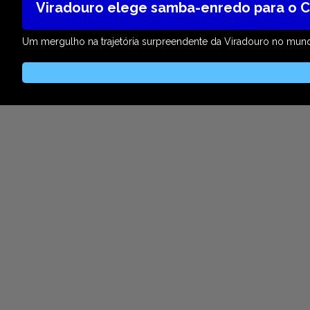
Viradouro elege samba-enredo para o C
Um mergulho na trajetória surpreendente da Viradouro no mu