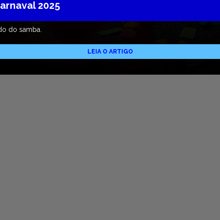
arnaval 2025
ndo do samba.
LEIA O ARTIGO