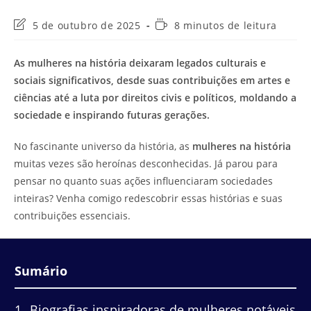
Última
Tempo
5 de outubro de 2025
8 minutos de leitura
modificação
de
do
leitura:
As mulheres na história deixaram legados culturais e
post:
sociais significativos, desde suas contribuições em artes e
ciências até a luta por direitos civis e políticos, moldando a
sociedade e inspirando futuras gerações.
No fascinante universo da história, as
mulheres na história
muitas vezes são heroínas desconhecidas. Já parou para
pensar no quanto suas ações influenciaram sociedades
inteiras? Venha comigo redescobrir essas histórias e suas
contribuições essenciais.
Sumário
1
Biografias inspiradoras de mulheres notáveis