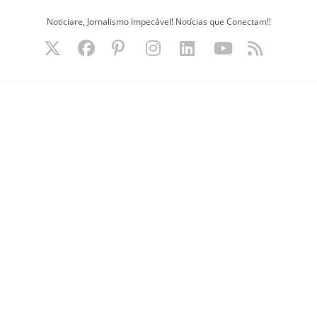
Ir
Noticiare, Jornalismo Impecável! Notícias que Conectam!!
para
o
conteúdo