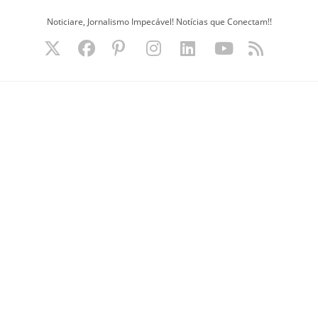
Ir
Noticiare, Jornalismo Impecável! Notícias que Conectam!!
para
o
conteúdo