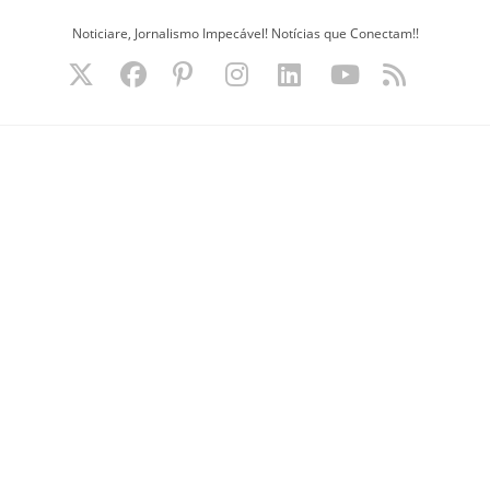
Ir
Noticiare, Jornalismo Impecável! Notícias que Conectam!!
para
o
conteúdo