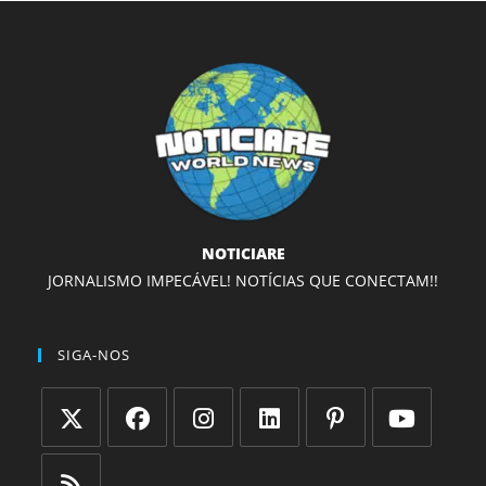
NOTICIARE
JORNALISMO IMPECÁVEL! NOTÍCIAS QUE CONECTAM!!
SIGA-NOS
Abre
Abre
Abre
Abre
Abre
Abre