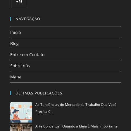
em
em
em
em
em
em
uma
uma
uma
uma
uma
uma
Abre
nova
nova
nova
nova
nova
nova
em
NAVEGAÇÃO
aba
aba
aba
aba
aba
aba
uma
Início
nova
aba
Blog
Entre em Contato
Sobre nós
Mapa
ÚLTIMAS PUBLICAÇÕES
As Tendências do Mercado de Trabalho Que Você
Precisa C…
Arte Conceitual: Quando a Ideia É Mais Importante