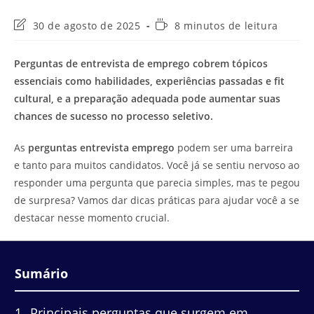
Última
Tempo
30 de agosto de 2025
8 minutos de leitura
modificação
de
do
leitura:
Perguntas de entrevista de emprego cobrem tópicos
post:
essenciais como habilidades, experiências passadas e fit
cultural, e a preparação adequada pode aumentar suas
chances de sucesso no processo seletivo.
As
perguntas entrevista emprego
podem ser uma barreira
e tanto para muitos candidatos. Você já se sentiu nervoso ao
responder uma pergunta que parecia simples, mas te pegou
de surpresa? Vamos dar dicas práticas para ajudar você a se
destacar nesse momento crucial.
Sumário
1
Principais perguntas que surgem em