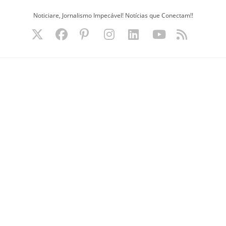
Ir
Noticiare, Jornalismo Impecável! Notícias que Conectam!!
para
o
conteúdo