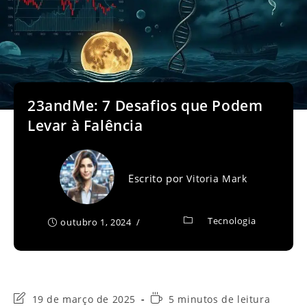
23andMe: 7 Desafios que Podem
Levar à Falência
Escrito por
Vitoria Mark
Tecnologia
outubro 1, 2024
Última
Tempo
19 de março de 2025
5 minutos de leitura