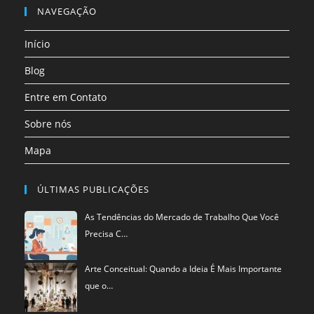
nova
nova
nova
nova
nova
nova
em
NAVEGAÇÃO
aba
aba
aba
aba
aba
aba
uma
Início
nova
aba
Blog
Entre em Contato
Sobre nós
Mapa
ÚLTIMAS PUBLICAÇÕES
As Tendências do Mercado de Trabalho Que Você
Precisa C…
Arte Conceitual: Quando a Ideia É Mais Importante
que o…