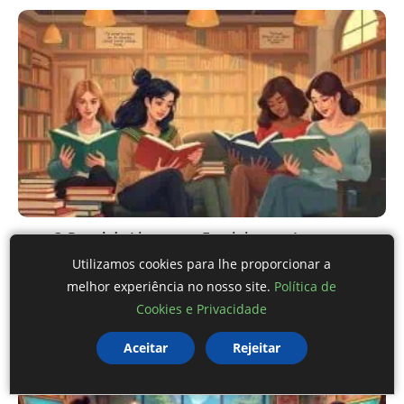
O Papel da Literatura Feminista na Luta por
Direitos e Igualdade
Utilizamos cookies para lhe proporcionar a
29 de outubro de 2025
melhor experiência no nosso site.
Política de
Cookies e Privacidade
Aceitar
Rejeitar