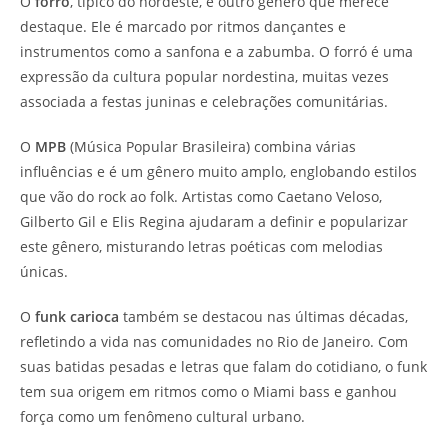
O
forró
, típico do nordeste, é outro gênero que merece
destaque. Ele é marcado por ritmos dançantes e
instrumentos como a sanfona e a zabumba. O forró é uma
expressão da cultura popular nordestina, muitas vezes
associada a festas juninas e celebrações comunitárias.
O
MPB
(Música Popular Brasileira) combina várias
influências e é um gênero muito amplo, englobando estilos
que vão do rock ao folk. Artistas como Caetano Veloso,
Gilberto Gil e Elis Regina ajudaram a definir e popularizar
este gênero, misturando letras poéticas com melodias
únicas.
O
funk carioca
também se destacou nas últimas décadas,
refletindo a vida nas comunidades no Rio de Janeiro. Com
suas batidas pesadas e letras que falam do cotidiano, o funk
tem sua origem em ritmos como o Miami bass e ganhou
força como um fenômeno cultural urbano.