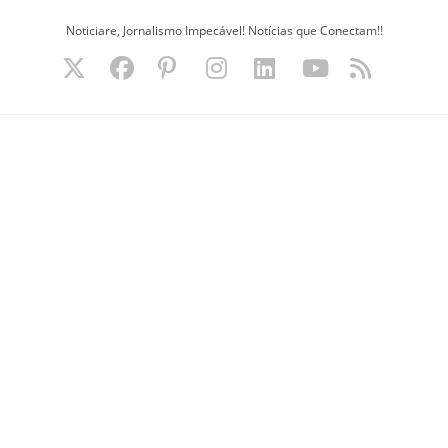
Ir
Noticiare, Jornalismo Impecável! Notícias que Conectam!!
para
o
conteúdo