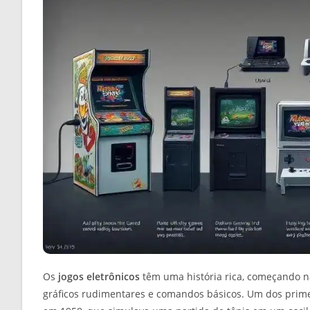
Os
jogos eletrônicos
têm uma história rica, começando n
gráficos rudimentares e comandos básicos. Um dos primei