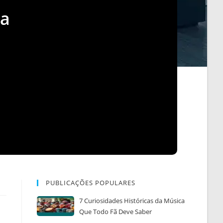
da
PUBLICAÇÕES POPULARES
7 Curiosidades Históricas da Música
Que Todo Fã Deve Saber