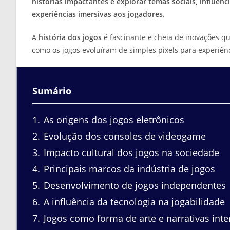
histórias impactantes e explorar temas sociais, influe
experiências imersivas aos jogadores.
A
história dos jogos
é fascinante e cheia de inovações 
como os jogos evoluíram de simples pixels para experiênc
Sumário
1
As origens dos jogos eletrônicos
2
Evolução dos consoles de videogame
3
Impacto cultural dos jogos na sociedade
4
Principais marcos da indústria de jogos
5
Desenvolvimento de jogos independentes
6
A influência da tecnologia na jogabilidade
7
Jogos como forma de arte e narrativas inte