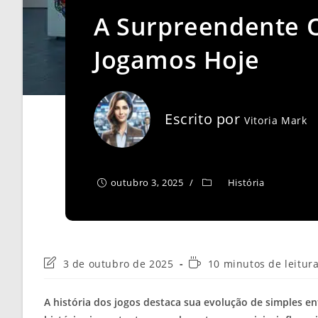
A Surpreendente 
Jogamos Hoje
Escrito por
Vitoria Mark
outubro 3, 2025
História
Última
Tempo
3 de outubro de 2025
10 minutos de leitur
modificação
de
do
leitura:
A história dos jogos destaca sua evolução de simples e
post: