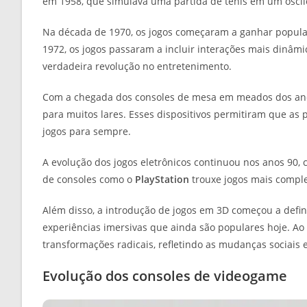
em 1958, que simulava uma partida de tênis em um oscil
Na década de 1970, os jogos começaram a ganhar popul
1972, os jogos passaram a incluir interações mais dinâmi
verdadeira revolução no entretenimento.
Com a chegada dos consoles de mesa em meados dos an
para muitos lares. Esses dispositivos permitiram que a
jogos para sempre.
A evolução dos jogos eletrônicos continuou nos anos 90, 
de consoles como o
PlayStation
trouxe jogos mais comple
Além disso, a introdução de jogos em 3D começou a defini
experiências imersivas que ainda são populares hoje. Ao 
transformações radicais, refletindo as mudanças sociais e
Evolução dos consoles de videogame