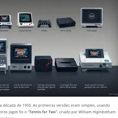
a década de 1950. As primeiras versões eram simples, usando
ros jogos foi o
“Tennis for Two”
, criado por William Higinbotham