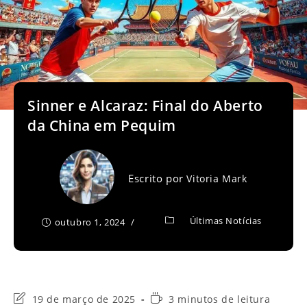
Sinner e Alcaraz: Final do Aberto
da China em Pequim
Escrito por
Vitoria Mark
Últimas Notícias
outubro 1, 2024
Última
Tempo
19 de março de 2025
3 minutos de leitura