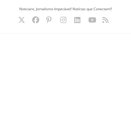
Ir
Noticiare, Jornalismo Impecável! Notícias que Conectam!!
para
o
conteúdo