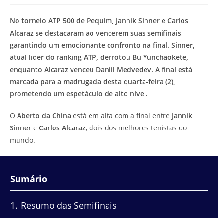
modificação
de
do
leitura:
No torneio ATP 500 de Pequim, Jannik Sinner e Carlos
post:
Alcaraz se destacaram ao vencerem suas semifinais,
garantindo um emocionante confronto na final. Sinner,
atual líder do ranking ATP, derrotou Bu Yunchaokete,
enquanto Alcaraz venceu Daniil Medvedev. A final está
marcada para a madrugada desta quarta-feira (2),
prometendo um espetáculo de alto nível.
O
Aberto da China
está em alta com a final entre
Jannik
Sinner
e
Carlos Alcaraz
, dois dos melhores tenistas do
mundo.
Sumário
1
Resumo das Semifinais