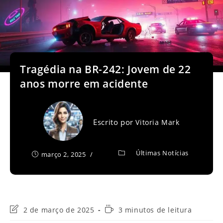
Tragédia na BR-242: Jovem de 22
anos morre em acidente
Escrito por
Vitoria Mark
Últimas Notícias
março 2, 2025
Última
Tempo
2 de março de 2025
3 minutos de leitura
modificação
de