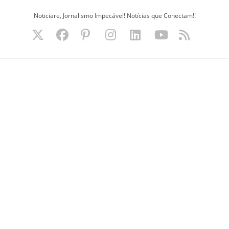
Ir
Noticiare, Jornalismo Impecável! Notícias que Conectam!!
para
o
conteúdo