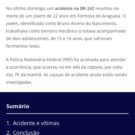
do
leitura:
No último domingo, um
acidente na BR-242
resultou na
post:
morte de um jovem de 22 anos em Formoso do Araguaia. O
jovem, identificado como Bruno Alceno do Nascimento,
trabalhava como torneiro mecânico e estava acompanhado
de dois adolescentes, de 15 e 16 anos, que sofreram
ferimentos leves.
A Polícia Rodoviária Federal (PRF) foi acionada para atender
a ocorrência, que ocorreu no km 440 da rodovia, por volta
das 7h da manhã. As causas do acidente ainda estão sendo
investigadas.
Sumário
1
Acidente e vítimas
2
Conclusão