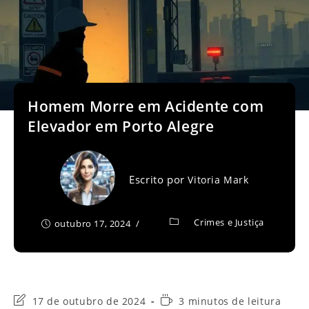
Homem Morre em Acidente com
Elevador em Porto Alegre
Escrito por
Vitoria Mark
Crimes e Justiça
outubro 17, 2024
Última
Tempo
17 de outubro de 2024
3 minutos de leitura