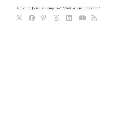
Ir
Noticiare, Jornalismo Impecável! Notícias que Conectam!!
para
o
conteúdo