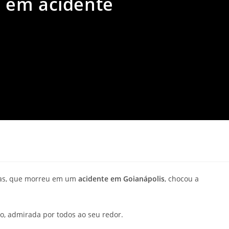
 em acidente
itas, que morreu em um
acidente em Goianápolis
, chocou a
o, admirada por todos ao seu redor.