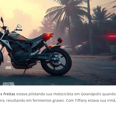
s Freitas
estava pilotando sua motocicleta em Goianápolis quando
ira, resultando em ferimentos graves. Com Tiffany estava sua irmã,