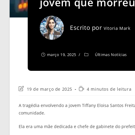
jovem que morreu
Escrito por
Vitoria Mark
março 19, 2025
Últimas Notícias
Última
Tempo
19 de março de 2025
4 minutos de leitura
modificação
de
do
leitura:
A tragédia envolvendo a jovem Tiffany Eloisa Santos Fre
post:
comunidade.
Ela era uma mãe dedicada e chefe de gabinete do prefeit