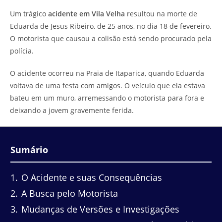
do
leitura:
Um trágico
acidente em Vila Velha
resultou na morte de
post:
Eduarda de Jesus Ribeiro, de 25 anos, no dia 18 de fevereiro.
O motorista que causou a colisão está sendo procurado pela
polícia.
O acidente ocorreu na Praia de Itaparica, quando Eduarda
voltava de uma festa com amigos. O veículo que ela estava
bateu em um muro, arremessando o motorista para fora e
deixando a jovem gravemente ferida.
Sumário
1
O Acidente e suas Consequências
2
A Busca pelo Motorista
3
Mudanças de Versões e Investigações