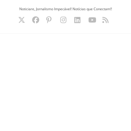
Ir
Noticiare, Jornalismo Impecável! Notícias que Conectam!!
para
o
conteúdo