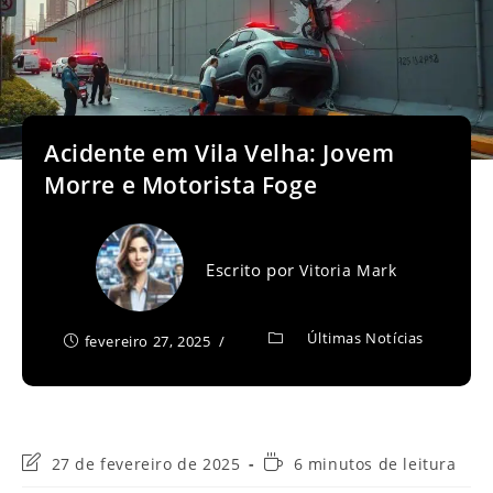
Acidente em Vila Velha: Jovem
Morre e Motorista Foge
Escrito por
Vitoria Mark
Últimas Notícias
fevereiro 27, 2025
Última
Tempo
27 de fevereiro de 2025
6 minutos de leitura
modificação
de