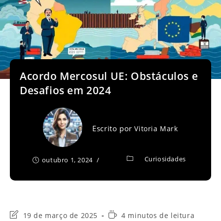
Acordo Mercosul UE: Obstáculos e
Desafios em 2024
Escrito por
Vitoria Mark
Curiosidades
outubro 1, 2024
Última
Tempo
19 de março de 2025
4 minutos de leitura