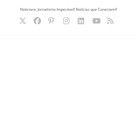
Ir
Noticiare, Jornalismo Impecável! Notícias que Conectam!!
para
o
conteúdo