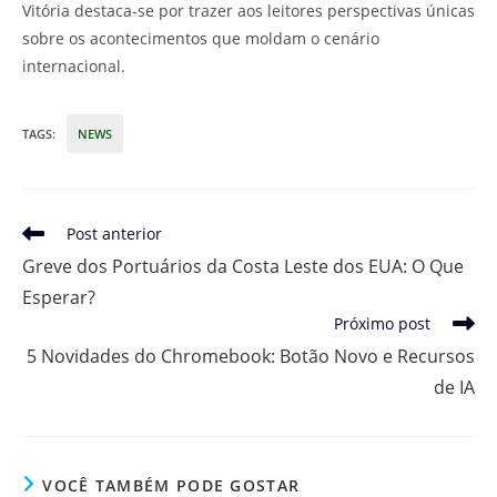
Vitória destaca-se por trazer aos leitores perspectivas únicas
sobre os acontecimentos que moldam o cenário
internacional.
TAGS
:
NEWS
Leia
Post anterior
mais
Greve dos Portuários da Costa Leste dos EUA: O Que
artigos
Esperar?
Próximo post
5 Novidades do Chromebook: Botão Novo e Recursos
de IA
VOCÊ TAMBÉM PODE GOSTAR