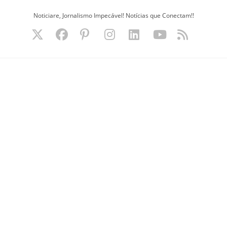
Ir
Noticiare, Jornalismo Impecável! Notícias que Conectam!!
para
o
conteúdo