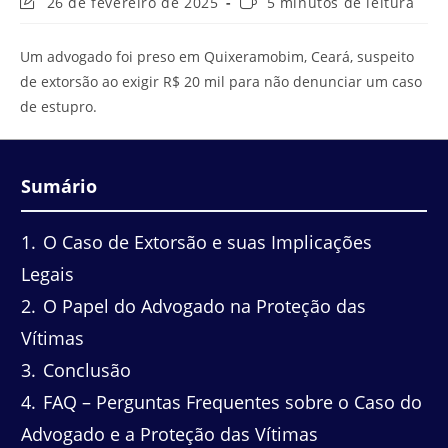
Última
Tempo
26 de fevereiro de 2025
5 minutos de leitura
modificação
de
do
leitura:
Um advogado foi preso em Quixeramobim, Ceará, suspeito
post:
de extorsão ao exigir R$ 20 mil para não denunciar um caso
de estupro.
Sumário
1
O Caso de Extorsão e suas Implicações
Legais
2
O Papel do Advogado na Proteção das
Vítimas
3
Conclusão
4
FAQ – Perguntas Frequentes sobre o Caso do
Advogado e a Proteção das Vítimas