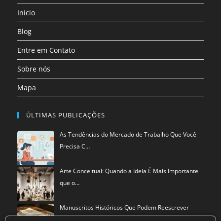
uma
Início
nova
aba
Blog
Entre em Contato
Sobre nós
Mapa
ÚLTIMAS PUBLICAÇÕES
As Tendências do Mercado de Trabalho Que Você
Precisa C…
Arte Conceitual: Quando a Ideia É Mais Importante
que o…
Manuscritos Históricos Que Podem Reescrever
Tudo Que Sa…