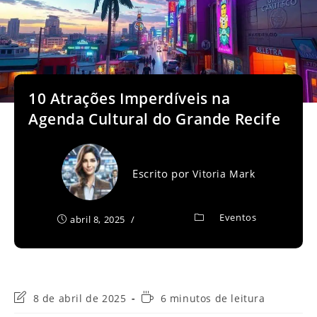
10 Atrações Imperdíveis na
Agenda Cultural do Grande Recife
Escrito por
Vitoria Mark
Eventos
abril 8, 2025
Última
Tempo
8 de abril de 2025
6 minutos de leitura
modificação
de