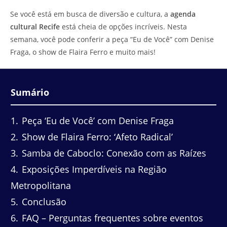
do
leitura:
Se você está em busca de diversão e cultura, a
agenda
post:
cultural Recife
está cheia de opções incríveis. Nesta
semana, você pode conferir a peça “Eu de Você” com Denise
Fraga, o show de Flaira Ferro e muito mais!
Sumário
1
Peça ‘Eu de Você’ com Denise Fraga
2
Show de Flaira Ferro: ‘Afeto Radical’
3
Samba de Caboclo: Conexão com as Raízes
4
Exposições Imperdíveis na Região
Metropolitana
5
Conclusão
6
FAQ – Perguntas frequentes sobre eventos