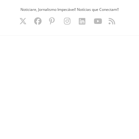
Ir
Noticiare, Jornalismo Impecável! Notícias que Conectam!!
para
o
conteúdo