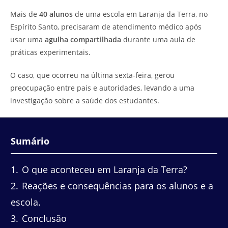
do
leitura:
Mais de
40 alunos
de uma escola em Laranja da Terra, no
post:
Espírito Santo, precisaram de atendimento médico após
usar uma
agulha compartilhada
durante uma aula de
práticas experimentais.
O caso, que ocorreu na última sexta-feira, gerou
preocupação entre pais e autoridades, levando a uma
investigação sobre a saúde dos estudantes.
Sumário
1
O que aconteceu em Laranja da Terra?
2
Reações e consequências para os alunos e a
escola.
3
Conclusão