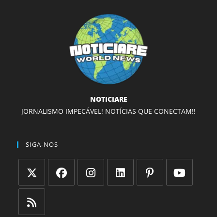
NOTICIARE
JORNALISMO IMPECÁVEL! NOTÍCIAS QUE CONECTAM!!
SIGA-NOS
Abre
Abre
Abre
Abre
Abre
Abre
em
em
em
em
em
em
uma
uma
uma
uma
uma
uma