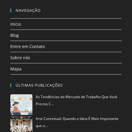
Abre
nova
nova
nova
nova
nova
nova
em
NAVEGAÇÃO
aba
aba
aba
aba
aba
aba
uma
Início
nova
aba
Blog
Entre em Contato
Sobre nós
Mapa
ÚLTIMAS PUBLICAÇÕES
As Tendências do Mercado de Trabalho Que Você
Precisa C…
Arte Conceitual: Quando a Ideia É Mais Importante
que o…