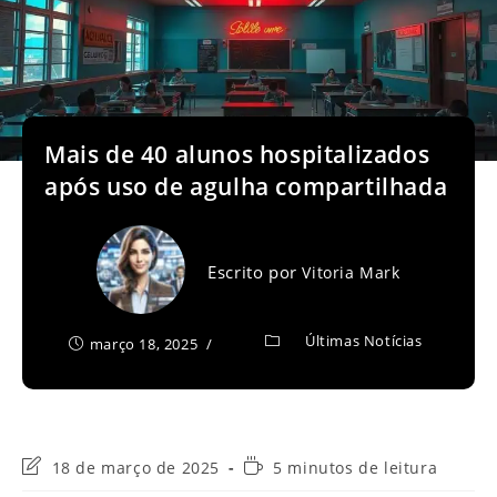
Mais de 40 alunos hospitalizados
após uso de agulha compartilhada
Escrito por
Vitoria Mark
Últimas Notícias
março 18, 2025
Última
Tempo
18 de março de 2025
5 minutos de leitura
modificação
de