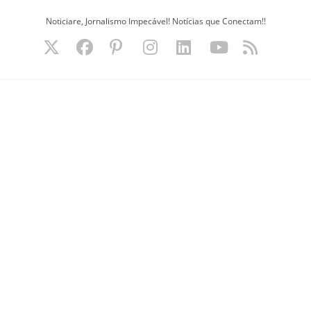
Ir
Noticiare, Jornalismo Impecável! Notícias que Conectam!!
para
o
conteúdo