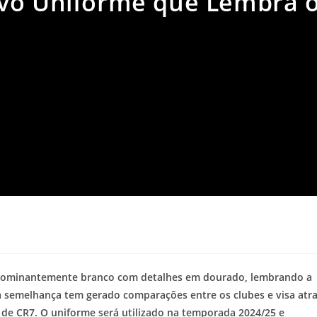
ovo Uniforme que Lembra 
a
redominantemente branco com detalhes em dourado, lembrando a
a semelhança tem gerado comparações entre os clubes e visa atra
 de CR7. O uniforme será utilizado na temporada 2024/25 e