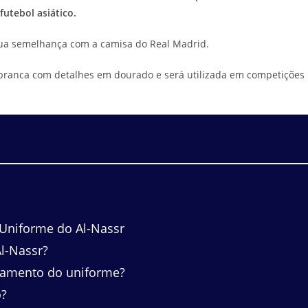
utebol asiático.
ua semelhança com a camisa do Real Madrid.
branca com detalhes em dourado e será utilizada em competições
Uniforme do Al-Nassr
l-Nassr?
çamento do uniforme?
o?