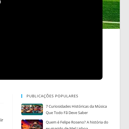
o
PUBLICAÇÕES POPULARES
7 Curiosidades Históricas da Música
Que Todo Fã Deve Saber
ir
Quem é Felipe Roseno? A história do
ex-marido de Mel Lisboa