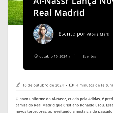
Al-Nassr Lança N
Real Madrid
Escrito por
Vitoria Mark
outubro 16, 2024
Eventos
Última
Tempo
16 de outubro de 2024
4 minutos de leitur
modificação
de
do
leitura:
O novo uniforme do Al-Nassr, criado pela Adidas, é p
post:
camisa do Real Madrid que Cristiano Ronaldo usou. Ess
novos torcedores, aproveitando a nostalgia do passado