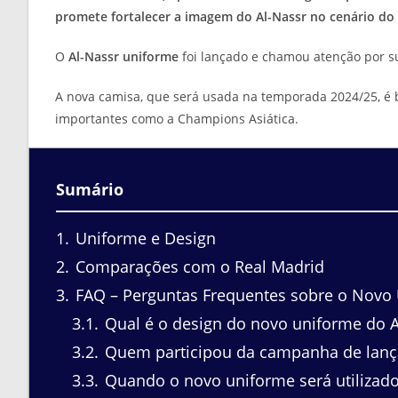
promete fortalecer a imagem do Al-Nassr no cenário do f
O
Al-Nassr uniforme
foi lançado e chamou atenção por s
A nova camisa, que será usada na temporada 2024/25, é 
importantes como a Champions Asiática.
Sumário
1
Uniforme e Design
2
Comparações com o Real Madrid
3
FAQ – Perguntas Frequentes sobre o Novo 
3.1
Qual é o design do novo uniforme do A
3.2
Quem participou da campanha de lan
3.3
Quando o novo uniforme será utilizad