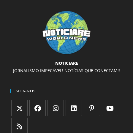
NOTICIARE
JORNALISMO IMPECÁVEL! NOTÍCIAS QUE CONECTAM!!
SIGA-NOS
Abre
Abre
Abre
Abre
Abre
Abre
em
em
em
em
em
em