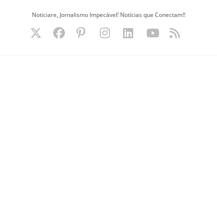
Ir
Noticiare, Jornalismo Impecável! Notícias que Conectam!!
para
o
conteúdo