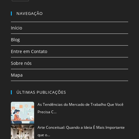
uma
uma
uma
uma
uma
uma
Abre
nova
nova
nova
nova
nova
nova
em
NAVEGAÇÃO
aba
aba
aba
aba
aba
aba
uma
Início
nova
aba
Blog
Entre em Contato
Sobre nós
Mapa
ÚLTIMAS PUBLICAÇÕES
As Tendências do Mercado de Trabalho Que Você
Precisa C…
Arte Conceitual: Quando a Ideia É Mais Importante
que o…