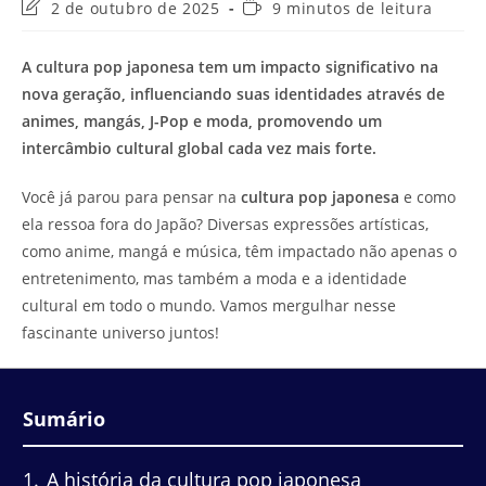
Última
Tempo
2 de outubro de 2025
9 minutos de leitura
modificação
de
do
leitura:
A cultura pop japonesa tem um impacto significativo na
post:
nova geração, influenciando suas identidades através de
animes, mangás, J-Pop e moda, promovendo um
intercâmbio cultural global cada vez mais forte.
Você já parou para pensar na
cultura pop japonesa
e como
ela ressoa fora do Japão? Diversas expressões artísticas,
como anime, mangá e música, têm impactado não apenas o
entretenimento, mas também a moda e a identidade
cultural em todo o mundo. Vamos mergulhar nesse
fascinante universo juntos!
Sumário
1
A história da cultura pop japonesa