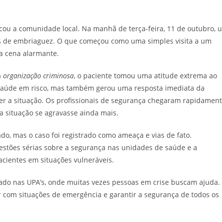
cou a comunidade local. Na manhã de terça-feira, 11 de outubro, 
 de embriaguez. O que começou como uma simples visita a um
a cena alarmante.
a
organização criminosa
, o paciente tomou uma atitude extrema ao
a saúde em risco, mas também gerou uma resposta imediata da
ter a situação. Os profissionais de segurança chegaram rapidamen
a situação se agravasse ainda mais.
rado, mas o caso foi registrado como ameaça e vias de fato.
uestões sérias sobre a segurança nas unidades de saúde e a
ientes em situações vulneráveis.
ado nas UPA’s, onde muitas vezes pessoas em crise buscam ajuda.
 com situações de emergência e garantir a segurança de todos os