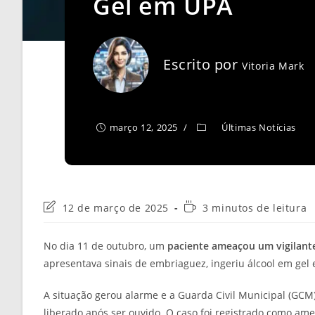
Gel em UPA
Escrito por
Vitoria Mark
março 12, 2025
Últimas Notícias
Última
Tempo
12 de março de 2025
3 minutos de leitura
modificação
de
do
leitura:
No dia 11 de outubro, um
paciente ameaçou um vigilant
post:
apresentava sinais de embriaguez, ingeriu álcool em gel
A situação gerou alarme e a Guarda Civil Municipal (GCM)
liberado após ser ouvido. O caso foi registrado como ame