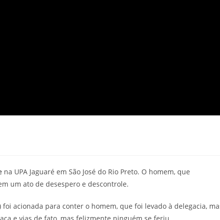
e
na UPA Jaguaré em São José do Rio Preto. O homem, que
 em um ato de desespero e descontrole.
 foi acionada para conter o homem, que foi levado à delegacia, ma
aça e vias de fato, mas felizmente ninguém se feriu.