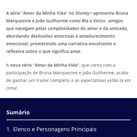
modificação
de
do
leitura:
A série “Amor da Minha Vida” no Disney+ apresenta Bruna
post:
Marquezine e João Guilherme como Bia e Victor, amigos
que navegam pelas complexidades do amor e da amizade,
abordando desilusões amorosas e amadurecimento
emocional, prometendo uma narrativa envolvente e
reflexiva sobre o que significa amar.
A
nova série “Amor da Minha Vida”
, que conta com a
participação de Bruna Marquezine e João Guilherme, acaba
de ganhar um trailer completo, e as expectativas estão lá em
cima!
Sumário
1
Elenco e Personagens Principais