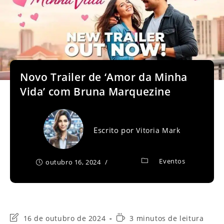
Novo Trailer de ‘Amor da Minha
Vida’ com Bruna Marquezine
Escrito por
Vitoria Mark
Eventos
outubro 16, 2024
Última
Tempo
16 de outubro de 2024
3 minutos de leitura