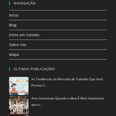
em
NAVEGAÇÃO
aba
aba
aba
aba
aba
aba
uma
Início
nova
aba
Blog
Entre em Contato
Sobre nós
Mapa
ÚLTIMAS PUBLICAÇÕES
As Tendências do Mercado de Trabalho Que Você
Precisa C…
Arte Conceitual: Quando a Ideia É Mais Importante
que o…