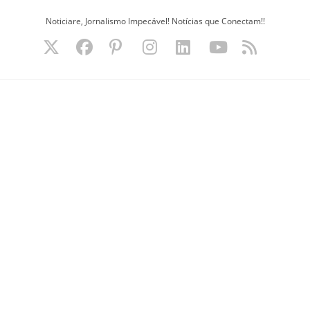
Ir
Noticiare, Jornalismo Impecável! Notícias que Conectam!!
para
o
conteúdo