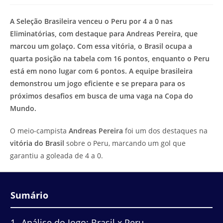
modificação
de
do
leitura:
A Seleção Brasileira venceu o Peru por 4 a 0 nas
post:
Eliminatórias, com destaque para Andreas Pereira, que
marcou um golaço. Com essa vitória, o Brasil ocupa a
quarta posição na tabela com 16 pontos, enquanto o Peru
está em nono lugar com 6 pontos. A equipe brasileira
demonstrou um jogo eficiente e se prepara para os
próximos desafios em busca de uma vaga na Copa do
Mundo.
O meio-campista
Andreas Pereira
foi um dos destaques na
vitória do Brasil
sobre o Peru, marcando um gol que
garantiu a goleada de 4 a 0.
Sumário
1
Análise do Jogo: Brasil x Peru