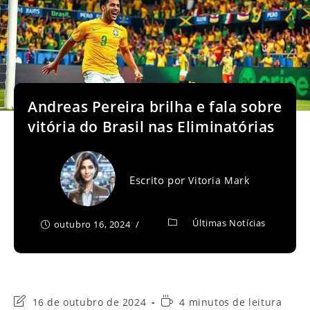
Andreas Pereira brilha e fala sobre
vitória do Brasil nas Eliminatórias
Escrito por
Vitoria Mark
Últimas Notícias
outubro 16, 2024
Última
Tempo
16 de outubro de 2024
4 minutos de leitura