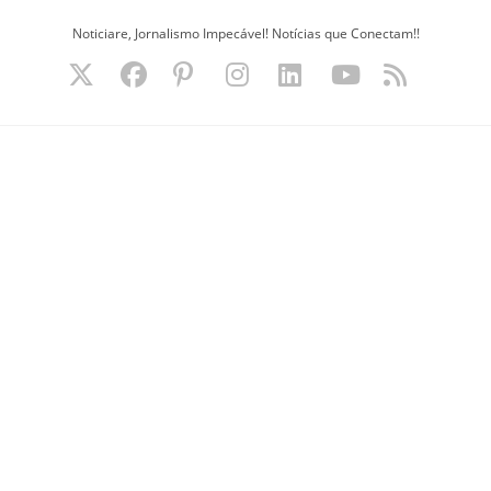
Ir
Noticiare, Jornalismo Impecável! Notícias que Conectam!!
para
o
conteúdo