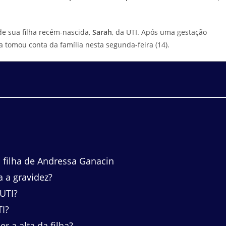
de sua filha recém-nascida,
Sarah
, da UTI. Após uma gestação
a tomou conta da família nesta segunda-feira (14).
 filha de Andressa Ganacin
 a gravidez?
UTI?
I?
r a alta da filha?