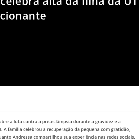
elebra alta da filha da UT
cionante
a
obre a luta contra a pré-eclâmpsia durante a gravidez e a
TI. A família celebrou a recuperação da pequena com gratidão,
anto Andressa compartilhou sua experiência nas redes sociais,