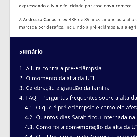
expressando alívio e felicidade por esse novo começo.
A
Andressa Ganacin
, ex-BBB de 35 anos, anunciou a alta 
marcada por desafios, incluindo a pré-eclâmpsia, a alegri
Sumário
1
A luta contra a pré-eclâmpsia
2
O momento da alta da UTI
3
Celebração e gratidão da família
4
FAQ – Perguntas frequentes sobre a alta da
4.1
O que é pré-eclâmpsia e como ela afeta
4.2
Quantos dias Sarah ficou internada na 
4.3
Como foi a comemoração da alta da UT
4.4
Qual foi a reação de Andressa ao recebe