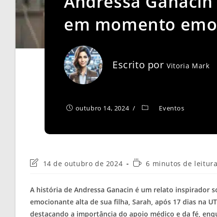
Andressa Ganacin c
em momento emo
Escrito por
Vitoria Mark
outubro 14, 2024
Eventos
Última
Tempo
14 de outubro de 2024
6 minutos de leitur
modificação
de
do
leitura:
A história de Andressa Ganacin é um relato inspirador s
post:
emocionante alta de sua filha, Sarah, após 17 dias na U
destacando a importância do apoio médico e da fé, enqu