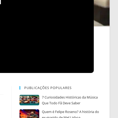
I
PUBLICAÇÕES POPULARES
7 Curiosidades Históricas da Música
Que Todo Fã Deve Saber
Quem é Felipe Roseno? A história do
ex-marido de Mel Lisboa