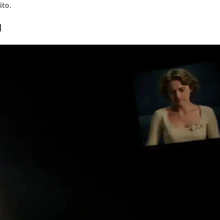
ito.
d