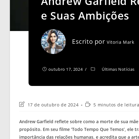
Andrew Garfield R
e Suas Ambições
Escrito por
Vitoria Mark
outubro 17, 2024
Últimas Notícias
Última
Tempo
17 de outubro de 2024
5 minutos de leitur
modificação
de
do
leitura:
Andrew Garfield reflete sobre como a morte de sua mãe 
post:
propósito. Em seu filme ‘Todo Tempo Que Temos’, ele t
importância das relações humanas, e acredita que a art