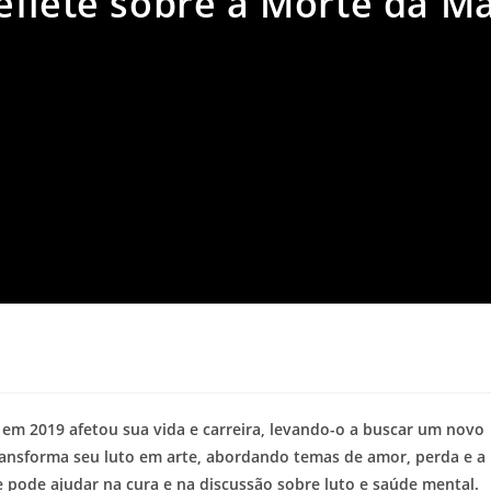
eflete sobre a Morte da M
a
em 2019 afetou sua vida e carreira, levando-o a buscar um novo
ransforma seu luto em arte, abordando temas de amor, perda e a
e pode ajudar na cura e na discussão sobre luto e saúde mental.