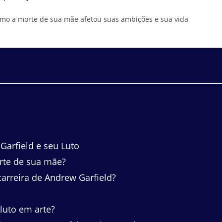
mo a morte de sua mãe afetou suas ambições e sua vida
arfield e seu Luto
rte de sua mãe?
arreira de Andrew Garfield?
luto em arte?