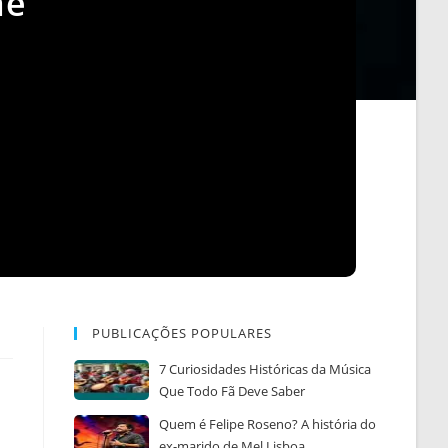
ãe
PUBLICAÇÕES POPULARES
7 Curiosidades Históricas da Música
Que Todo Fã Deve Saber
Quem é Felipe Roseno? A história do
ex-marido de Mel Lisboa