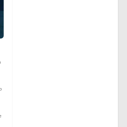
s
o
e