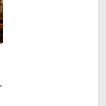
a
em
e