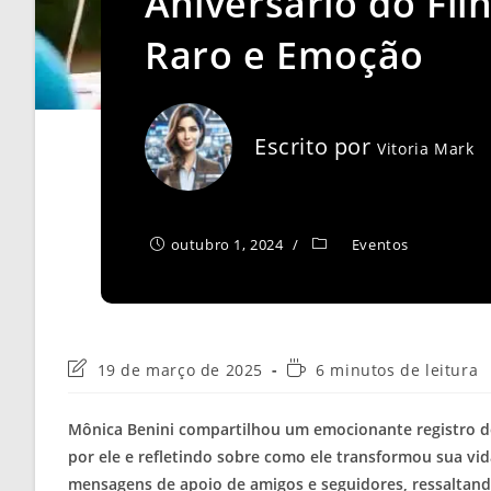
Aniversário do Fil
Raro e Emoção
Escrito por
Vitoria Mark
outubro 1, 2024
Eventos
Última
Tempo
19 de março de 2025
6 minutos de leitura
modificação
de
do
leitura:
Mônica Benini compartilhou um emocionante registro do
post:
por ele e refletindo sobre como ele transformou sua vid
mensagens de apoio de amigos e seguidores, ressaltand