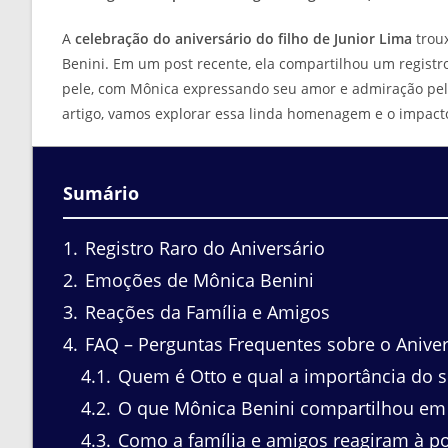
A
celebração do aniversário do filho de Junior Lima
trou
Benini. Em um post recente, ela compartilhou um registro
pele, com Mônica expressando seu amor e admiração pelo
artigo, vamos explorar essa linda homenagem e o impacto
Sumário
1
Registro Raro do Aniversário
2
Emoções de Mônica Benini
3
Reações da Família e Amigos
4
FAQ – Perguntas Frequentes sobre o Aniver
4.1
Quem é Otto e qual a importância do s
4.2
O que Mônica Benini compartilhou em 
4.3
Como a família e amigos reagiram à p