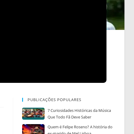
PUBLICAÇÕES POPULARES
7 Curiosidades Históricas da Música
Que Todo Fã Deve Saber
Quem é Felipe Roseno? A história do
.
ex-marido de Mel Lisboa