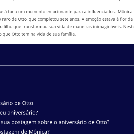
xe à tona um momento emocionante para a influenciadora Mônica
 raro de Otto, que completou sete anos. A emoção estava à flor da
 filho que transformou sua vida de maneiras inimagináveis. Nest
 que Otto tem na vida de sua família.
sário de Otto
eu aniversário?
sua postagem sobre o aniversário de Otto?
ostagem de Mônica?