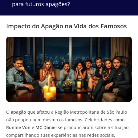
para futuros apagões?
Impacto do Apagão na Vida dos Famosos
O
apagão
que afetou a Região Metropolitana de São Paulo
não poupou nem mesmo os famosos. Celebridades como
Ronnie Von
e
MC Daniel
se pronunciaram sobre a situação,
compartilhando suas experiências nas redes sociais.