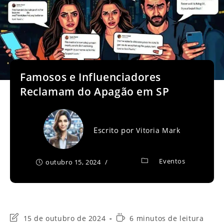
Famosos e Influenciadores
Reclamam do Apagão em SP
Escrito por
Vitoria Mark
Eventos
outubro 15, 2024
Última
Tempo
15 de outubro de 2024
6 minutos de leitura