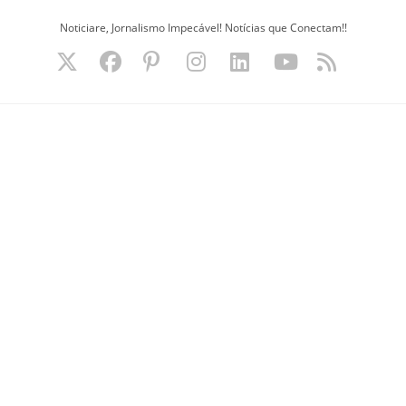
Ir
Noticiare, Jornalismo Impecável! Notícias que Conectam!!
para
o
conteúdo