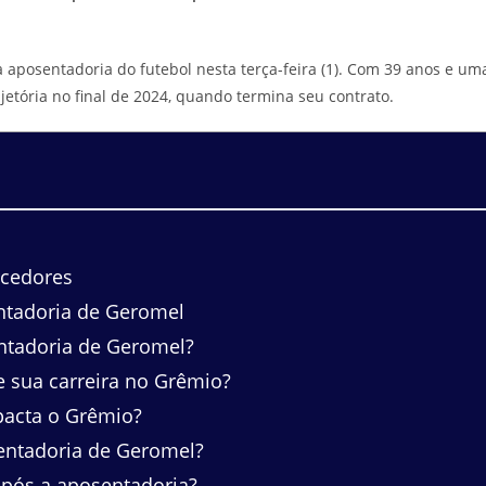
 aposentadoria do futebol nesta terça-feira (1). Com 39 anos e um
ajetória no final de 2024, quando termina seu contrato.
rcedores
ntadoria de Geromel
entadoria de Geromel?
 sua carreira no Grêmio?
acta o Grêmio?
entadoria de Geromel?
após a aposentadoria?