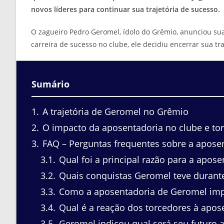
novos líderes para continuar sua trajetória de sucesso.
O zagueiro Pedro Geromel, ídolo do Grêmio, anunciou sua
carreira de sucesso no clube, ele decidiu encerrar sua tr
Sumário
1
A trajetória de Geromel no Grêmio
2
O impacto da aposentadoria no clube e to
3
FAQ – Perguntas frequentes sobre a apose
3.1
Qual foi a principal razão para a apos
3.2
Quais conquistas Geromel teve durante
3.3
Como a aposentadoria de Geromel imp
3.4
Qual é a reação dos torcedores à apos
3.5
Geromel indicou qual será seu futuro 