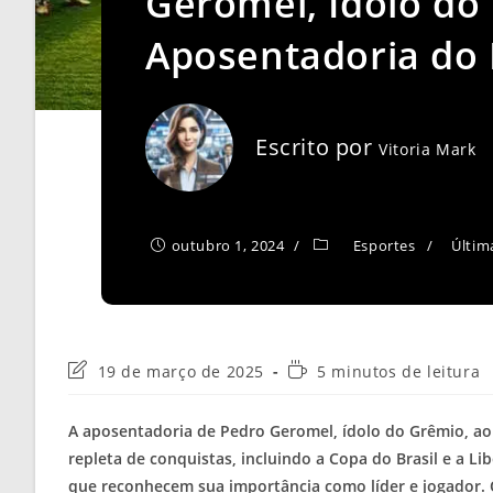
Geromel, Ídolo do
Aposentadoria do 
Escrito por
Vitoria Mark
outubro 1, 2024
Esportes
/
Últim
Última
Tempo
19 de março de 2025
5 minutos de leitura
modificação
de
do
leitura:
A aposentadoria de Pedro Geromel, ídolo do Grêmio, ao 
post:
repleta de conquistas, incluindo a Copa do Brasil e a Lib
que reconhecem sua importância como líder e jogador. O