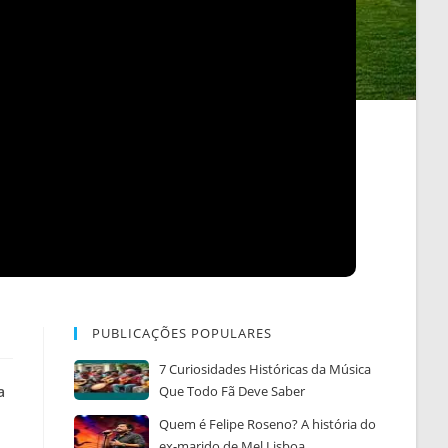
PUBLICAÇÕES POPULARES
7 Curiosidades Históricas da Música
a
Que Todo Fã Deve Saber
Quem é Felipe Roseno? A história do
ex-marido de Mel Lisboa