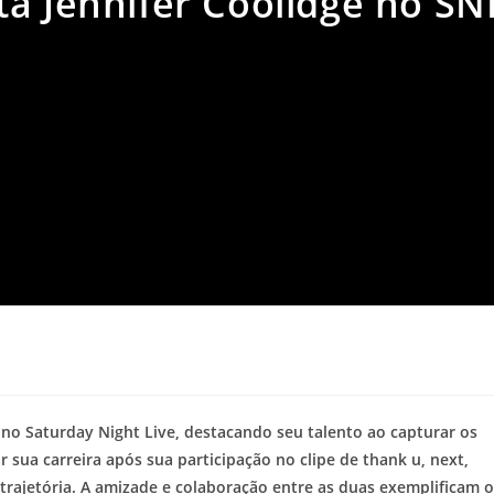
a Jennifer Coolidge no SN
a
 no Saturday Night Live, destacando seu talento ao capturar os
ar sua carreira após sua participação no clipe de thank u, next,
rajetória. A amizade e colaboração entre as duas exemplificam o