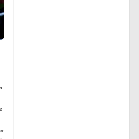
a
s
ar
ge