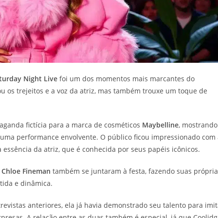
turday Night Live
foi um dos momentos mais marcantes do
 os trejeitos e a voz da atriz, mas também trouxe um toque de
aganda fictícia para a marca de cosméticos
Maybelline
, mostrando
 uma performance envolvente. O público ficou impressionado com 
essência da atriz, que é conhecida por seus papéis icônicos.
e
Chloe Fineman
também se juntaram à festa, fazendo suas própria
tida e dinâmica.
revistas anteriores, ela já havia demonstrado seu talento para imit
urpresas. A relação entre as duas também é especial, já que Coolid