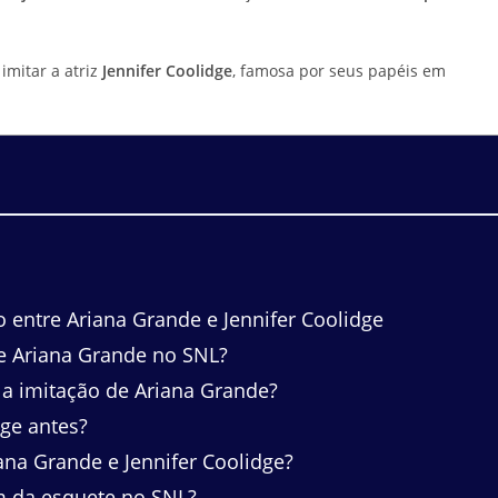
imitar a atriz
Jennifer Coolidge
, famosa por seus papéis em
 entre Ariana Grande e Jennifer Coolidge
e Ariana Grande no SNL?
 a imitação de Ariana Grande?
dge antes?
na Grande e Jennifer Coolidge?
m da esquete no SNL?