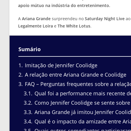
apoio mútuo na indústria do entretenimento.
A
Ariana Grande
surpreendeu no
Saturday Night Live
ao 
Legalmente Loira
e
The White Lotus
.
Sumário
1
Imitação de Jennifer Coolidge
2
A relação entre Ariana Grande e Coolidge
3
FAQ – Perguntas frequentes sobre a relação
3.1
Qual foi a performance mais recente d
3.2
Como Jennifer Coolidge se sente sobre
3.3
Ariana Grande já imitou Jennifer Cooli
3.4
Qual é o impacto da amizade entre Aria
3.5
Quais outros comediantes participara