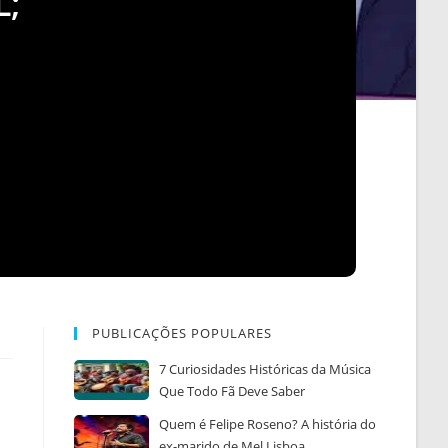
L;
PUBLICAÇÕES POPULARES
7 Curiosidades Históricas da Música
Que Todo Fã Deve Saber
Quem é Felipe Roseno? A história do
ex-marido de Mel Lisboa