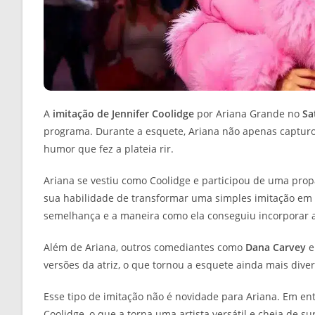
A
imitação de Jennifer Coolidge
por Ariana Grande no
Sa
programa. Durante a esquete, Ariana não apenas capturou
humor que fez a plateia rir.
Ariana se vestiu como Coolidge e participou de uma prop
sua habilidade de transformar uma simples imitação em
semelhança e a maneira como ela conseguiu incorporar a 
Além de Ariana, outros comediantes como
Dana Carvey
versões da atriz, o que tornou a esquete ainda mais diver
Esse tipo de imitação não é novidade para Ariana. Em ent
Coolidge, o que a torna uma artista versátil e cheia de s