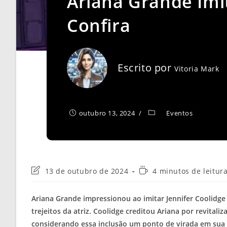
Ariana Grande Imit
Confira
Escrito por
Vitoria Mark
outubro 13, 2024
Eventos
Última
Tempo
13 de outubro de 2024
4 minutos de leitur
modificação
de
do
leitura:
Ariana Grande impressionou ao imitar Jennifer Coolidge
post:
trejeitos da atriz. Coolidge creditou Ariana por revitaliz
considerando essa inclusão um ponto de virada em sua t