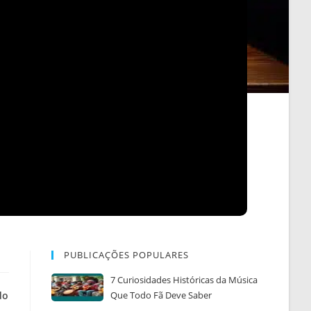
PUBLICAÇÕES POPULARES
7 Curiosidades Históricas da Música
do
Que Todo Fã Deve Saber