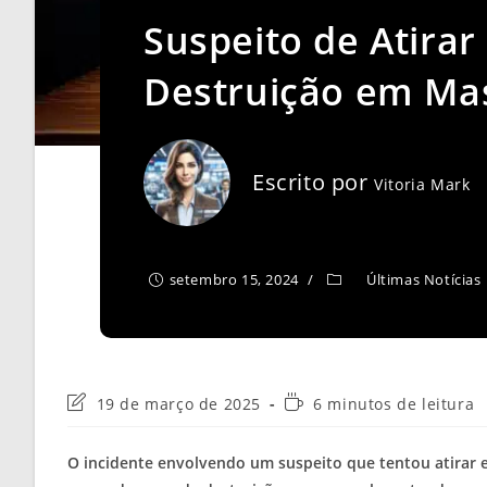
Suspeito de Atira
Destruição em Mas
Escrito por
Vitoria Mark
setembro 15, 2024
Últimas Notícias
Última
Tempo
19 de março de 2025
6 minutos de leitura
modificação
de
do
leitura:
O incidente envolvendo um suspeito que tentou atirar 
post: