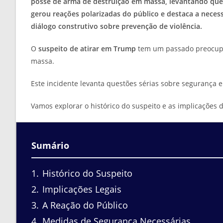
posse de arma de destruição em massa, levantando ques
gerou reações polarizadas do público e destaca a nece
diálogo construtivo sobre prevenção de violência.
O
suspeito de atirar em Trump
tem um passado preocupa
massa.
Este incidente levanta questões sérias sobre segurança 
Vamos explorar o histórico do suspeito e as implicações 
Sumário
1
Histórico do Suspeito
2
Implicações Legais
3
A Reação do Público
4
Medidas de Segurança Necessárias