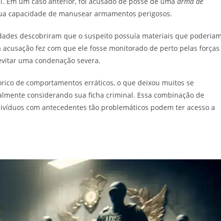
ei. Em um caso anterior, foi acusado de posse de uma
arma de
 sua capacidade de manusear armamentos perigosos.
idades descobriram que o suspeito possuía materiais que poderia
da acusação fez com que ele fosse monitorado de perto pelas forças
evitar uma condenação severa.
tórico de comportamentos erráticos, o que deixou muitos se
lmente considerando sua ficha criminal. Essa combinação de
divíduos com antecedentes tão problemáticos podem ter acesso a