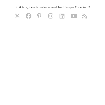
Ir
Noticiare, Jornalismo Impecável! Notícias que Conectam!!
para
o
conteúdo