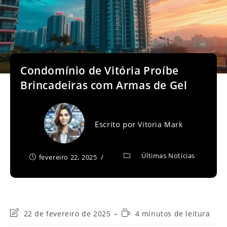
Condomínio de Vitória Proíbe
Brincadeiras com Armas de Gel
Escrito por
Vitoria Mark
Últimas Notícias
fevereiro 22, 2025
Última
Tempo
22 de fevereiro de 2025
4 minutos de leitura
modificação
de