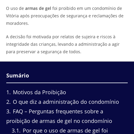
do
leitura:
O uso de
armas de gel
foi proibido em um condomínio de
post:
Vitória após preocupações de segurança e reclamações de
moradores.
A decisão foi motivada por relatos de sujeira e riscos à
integridade das crianças, levando a administração a agir
para preservar a segurança de todos.
Sumário
1
Motivos da Proibição
2
O que diz a administração do condomínio
3
FAQ – Perguntas frequentes sobre a
proibição de armas de gel no condomínio
3.1
Por que o uso de armas de gel foi