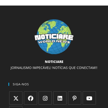
NOTICIARE
JORNALISMO IMPECÁVEL! NOTÍCIAS QUE CONECTAM!!
SIGA-NOS
Abre
Abre
Abre
Abre
Abre
Abre