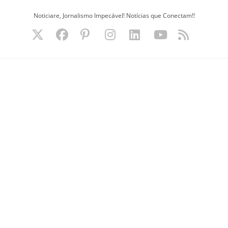
Ir
Noticiare, Jornalismo Impecável! Notícias que Conectam!!
para
o
conteúdo