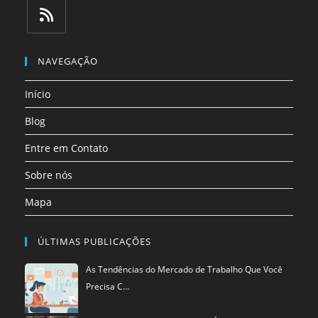
em
em
em
em
em
em
uma
uma
uma
uma
uma
uma
Abre
nova
nova
nova
nova
nova
nova
em
NAVEGAÇÃO
aba
aba
aba
aba
aba
aba
uma
Início
nova
aba
Blog
Entre em Contato
Sobre nós
Mapa
ÚLTIMAS PUBLICAÇÕES
As Tendências do Mercado de Trabalho Que Você
Precisa C…