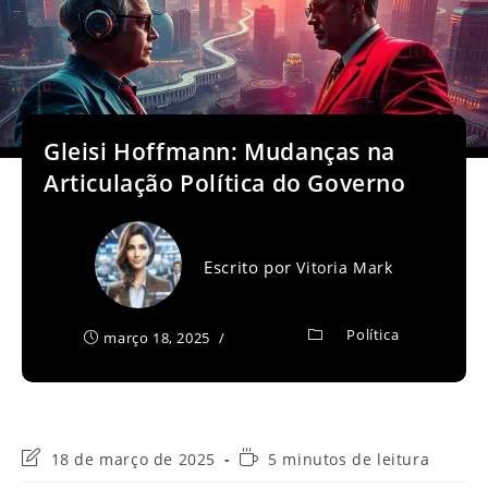
Gleisi Hoffmann: Mudanças na
Articulação Política do Governo
Escrito por
Vitoria Mark
Política
março 18, 2025
Última
Tempo
18 de março de 2025
5 minutos de leitura
modificação
de