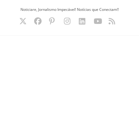
Ir
Noticiare, Jornalismo Impecável! Notícias que Conectam!!
para
o
conteúdo