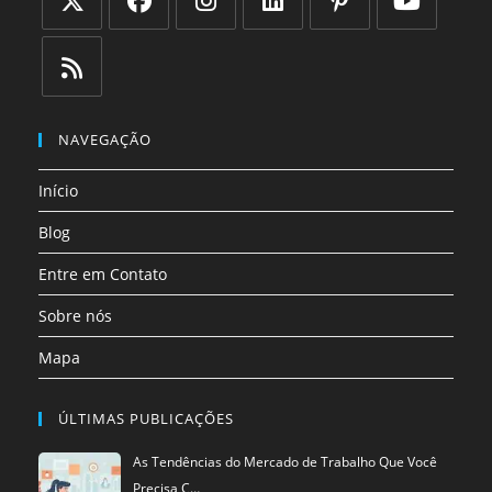
Abre
Abre
Abre
Abre
Abre
Abre
em
em
em
em
em
em
uma
uma
uma
uma
uma
uma
Abre
nova
nova
nova
nova
nova
nova
em
NAVEGAÇÃO
aba
aba
aba
aba
aba
aba
uma
Início
nova
aba
Blog
Entre em Contato
Sobre nós
Mapa
ÚLTIMAS PUBLICAÇÕES
As Tendências do Mercado de Trabalho Que Você
Precisa C…