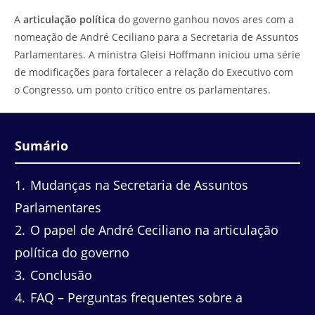
do
leitura:
A
articulação política
do governo ganhou novos ares com a
post:
nomeação de André Ceciliano para a Secretaria de Assuntos
Parlamentares. A ministra Gleisi Hoffmann iniciou uma série
de modificações para fortalecer a relação do Executivo com
o Congresso, um ponto crítico entre os parlamentares.
Sumário
1
Mudanças na Secretaria de Assuntos
Parlamentares
2
O papel de André Ceciliano na articulação
política do governo
3
Conclusão
4
FAQ – Perguntas frequentes sobre a